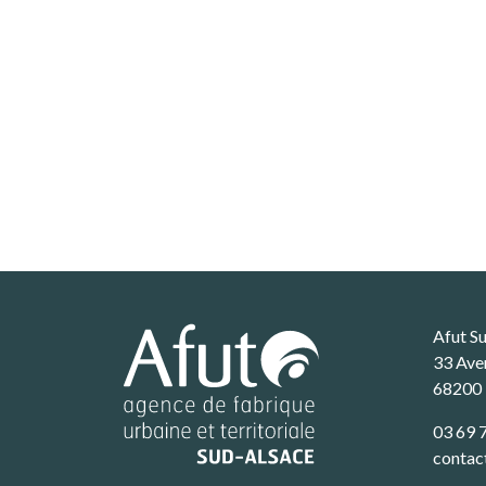
Afut S
33 Ave
68200
03 69 
contac