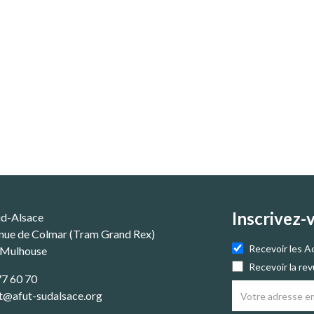
Inscrivez-
ud-Alsace
nue de Colmar (Tram Grand Rex)
Recevoir les A
 Mulhouse
Recevoir la re
77 60 70
t@afut-sudalsace.org