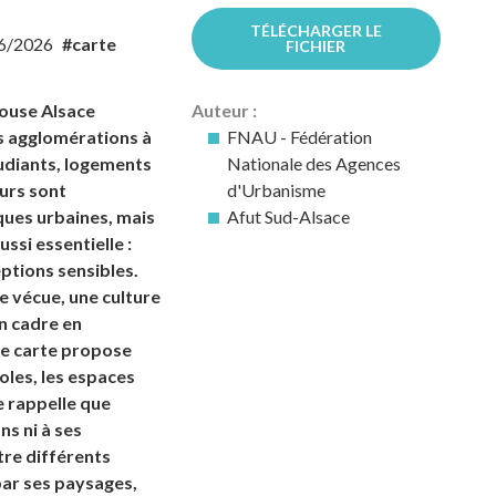
TÉLÉCHARGER LE
6/2026
#carte
FICHIER
house Alsace
Auteur :
s agglomérations à
FNAU - Fédération
tudiants, logements
Nationale des Agences
urs sont
d'Urbanisme
ues urbaines, mais
Afut Sud-Alsace
ssi essentielle :
ptions sensibles.
e vécue, une culture
un cadre en
te carte propose
oles, les espaces
e rappelle que
ns ni à ses
ntre différents
par ses paysages,