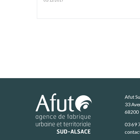
01/12/2017
Afut S
33 Ave
68200
03 69 
contac