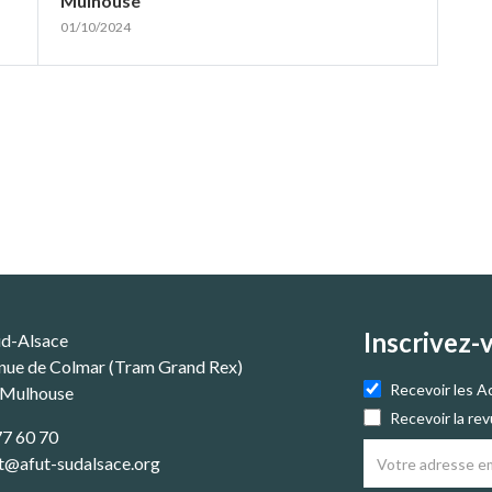
Mulhouse
01/10/2024
Inscrivez-
ud-Alsace
nue de Colmar (Tram Grand Rex)
Recevoir les A
 Mulhouse
Recevoir la re
77 60 70
t@afut-sudalsace.org