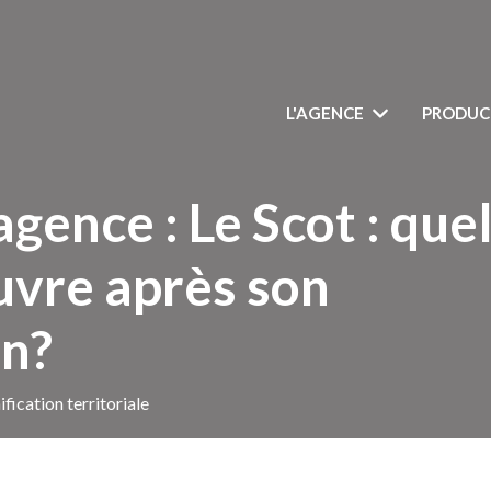
L'AGENCE
PRODUC
agence : Le Scot : que
uvre après son
on?
ification territoriale