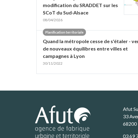
modification du SRADDET sur les
SCoT du Sud-Alsace
08/04/2026
Planification territoriale
Quand la métropole cesse de s'étaler - ve
de nouveaux équilibres entre villes et
campagnes à Lyon
30/11/2022
Afut S
33 Ave
68200
03 69 