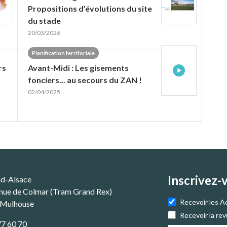
Propositions d’évolutions du site
du stade
20/03/2026
Planification territoriale
rs
Avant-Midi : Les gisements
fonciers... au secours du ZAN !
02/04/2025
Inscrivez-
ud-Alsace
nue de Colmar (Tram Grand Rex)
Recevoir les A
 Mulhouse
Recevoir la re
77 60 70