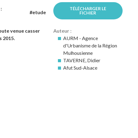
:
TÉLÉCHARGER LE
nomie et Coopération
#etude
FICHIER
ébute venue casser
Auteur :
s 2015.
AURM - Agence
d'Urbanisme de la Région
Mulhousienne
TAVERNE, Didier
Afut Sud-Alsace