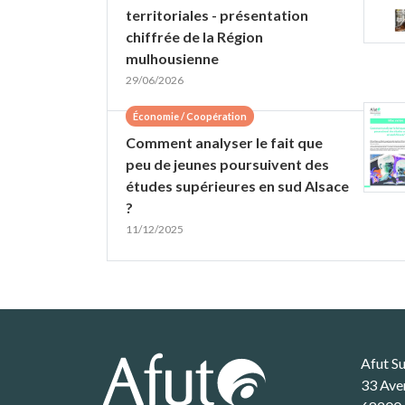
territoriales - présentation
chiffrée de la Région
mulhousienne
29/06/2026
Économie / Coopération
Comment analyser le fait que
peu de jeunes poursuivent des
études supérieures en sud Alsace
?
11/12/2025
Afut S
33 Ave