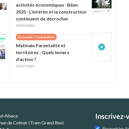
activités économiques : Bilan
2025 : L’intérim et la construction
continuent de décrocher
29/05/2026
Économie / Coopération
Matinale Parentalité et
territoires : Quels leviers
d’action ?
31/07/2025
Inscrivez-
ud-Alsace
nue de Colmar (Tram Grand Rex)
Recevoir les A