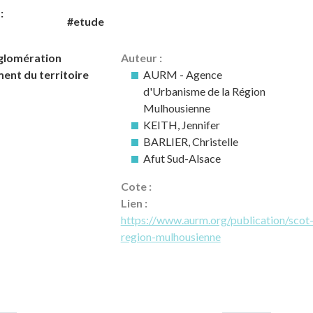
:
#etude
glomération
Auteur :
ent du territoire
AURM - Agence
d'Urbanisme de la Région
Mulhousienne
KEITH, Jennifer
BARLIER, Christelle
Afut Sud-Alsace
Cote :
Lien :
https://www.aurm.org/publication/scot
region-mulhousienne