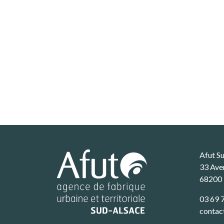
Afut S
33 Ave
68200
03 69 
contac