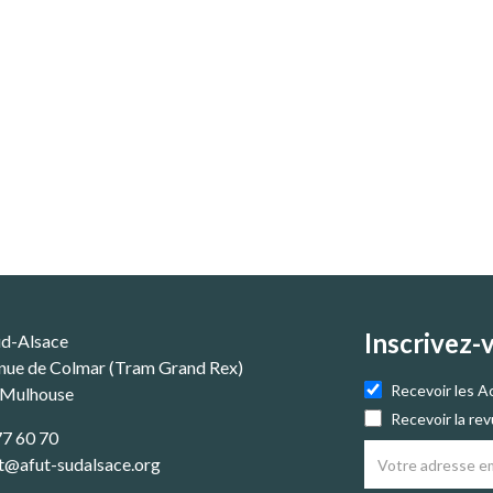
Inscrivez-
ud-Alsace
nue de Colmar (Tram Grand Rex)
Recevoir les A
 Mulhouse
Recevoir la re
77 60 70
t@afut-sudalsace.org